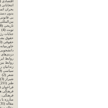
اقتصادی
(128)
انتخاباتی
233)
بحران اتم
بدون دسته
بی قانونی
بین‌المللی
تاریخی
(38)
تویت
(4)
جنایات رژ
حقوق بشر
حقوقی
(30)
خاورمیانه
)
دانشجویی
دزدی‌های 
روابط ایرا
روابط بین‌
زندانیان ر
سیاسی
(489)
شعر
(2)
شیراز
(3)
طنز
(211)
فراخوان
(13)
فرهنگی ه
فرهنگی، ه
مبارزه با 
مقاله
(31)
مقاله و نق