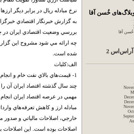
نرخ مبادله ريال در برابر ديگر ارزها
لاگ‌های خُسن آقا
به گزارش خبرنگار اقتصادي خبرگزا
بررسي وضعيت اقتصادي ايران در چند 
ُسن آقا
چه ارائه مي شود مشروح اين گزار
راس‌اس 2
شده است.
الف:كليات
1- قيمت‌هاي بالاي نفت خام و انج
Novem
M
مهمي در عرصه اقتصاد ايران انجام
Dece
Dece
Novem
مبادله ارز و كاهش تعرفه‌هاي وارد
Oct
Septe
خارجي، اصلاحات مالياتي و صدور مج
Au
اصلاحات بوده است. اين اصلاحات با 