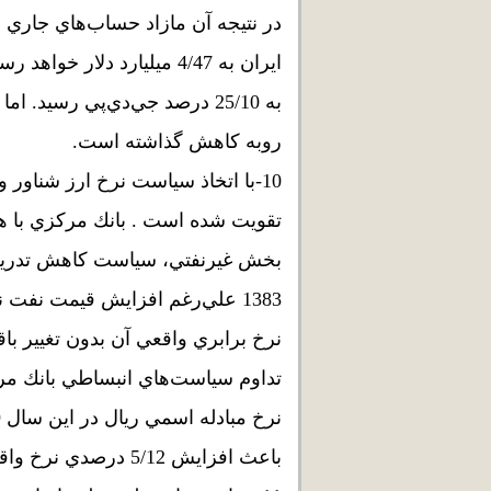
روبه كاهش گذاشته است.
10-با اتخاذ سياست نرخ‌ ارز شناور
تقويت شده است . بانك مركزي با هد
بخش غيرنفتي، سياست كاهش تدريج
نرخ برابري واقعي آن بدون تغيير باق
تداوم سياست‌هاي انبساطي بانك مرك
باعث افزايش 5/12 درصدي نرخ واقعي شده است.