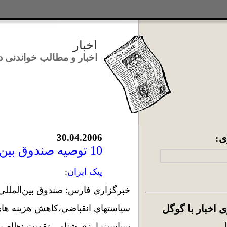
اخبار
اخبار و مطالب خواندنی در رابطه 
30.04.2006
:
10 توصيه صندوق بين المللي پول به مقامهاي اقتصادي ايران
پیک ایران
:
خبرگزاري فارس: صندوق بين‌المللي 
اخبار با گوگل
سياستهاي انقباضي،كاهش هزينه هاي 
سياست‌ ارزي شناور، تقويت نظام ب