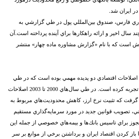
 در ايران شد.
ري فارس، صندوق بين‌المللي پول در طي گزارشي به
سال اخير و ارائه راهكارها براي آينده پرداخته است.آن
ش است كه با نام «گزارش مشاوره ماده چهار» منتشر
ام اصلاحات اقتصادي دو پديده مهمي بوده است كه در طي
چند سال گذشته اقتصاد ايران آن را تجربه كرده است. در طي سال‌هاي 2000 تا 2003 اصلاحات
 گرفت كه تثبيت نرخ ارز، كاهش محدوديت‌هاي مربوط به
اتي، تصويب قوانين جديد در مورد سرمايه‌گذاري مستقيم
وز براي تاسيس بانك‌ها و بيمه‌هاي خصوصي از جمله اين
باز كردن اقتصاد ايران و برداشتن برخي از موانع بر سر