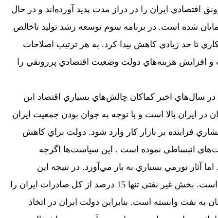
ق اقتصادي ايران را در دراز مدت پديد آورده‌اند و در حال
مايان شده است. در برنامه سوم توسعه رشد توليد ناخالص
رصد رسيد و بيكاري تا حد زيادي كاهش پيدا كرد. به هر ترتيب اصلاحات
و افزايش هزينه‌هاي دولت وضعيت اقتصادي پررونقي را
 در سال‌هاي اخير كماكان چالش‌هاي بسياري اقتصاد اين
ن در ايران بالا است و با توجه به جوان بودن جمعيت ايران
شاري فزاينده بر بازار كار وارد شود. دولت براي كاهش
ت‌هاي انبساطي نموده است . اين سياست‌ها اگرچه
ما آثار تورمي بسياري به بار مي‌آورد. در نتيجه اين
سياست‌ها تورم به 13 درصد رسيده است. بخش غير نفتي تنها 15 درصد از كل صادرات ايران را
ن به نفت وابسته است. بنابراين دولت ايران در اتخاذ