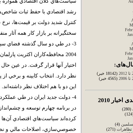
سياست‌هاي كلان اقتصادي همواره با
Au
رشد اقتصادي با حفظ ثبات شاخص‌ه
كنترل شديد دولت بر قيمت‌ها، نرخ سو
M
Febr
سختگيرانه بر بازار كار همه آثار من
Jan
3- در طي دو سال گذشته فضاي سيا
M
Febr
Jan
ال‌های:
اختيار آنها قرار گرفت. در عين حال
(18142 خبر)
نظر دارد. انتخاب كابينه و برخي از
(4565 خبر)
اين دو با هم اختلاف نظر داشته‌اند.
4- دولت جديد ايران در طي عملكر
 اخبار 2010
(280)
(
كرده‌اند سياست‌هاي اقتصادي آن‌ها
سلمین
(4)
خصوصي‌سازي، اصلاحات مالي و نظام
تظاهرات
(271)