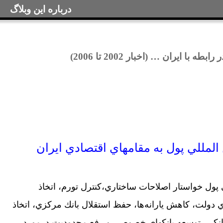
درباره این وبلاگ
با ایران … (اخبار 2002 تا 2006)
پول خواستار اصلاحات ساختاري،كنترل تورم، اتخاذ
دولت، كاهش يارانه‌ها، حفظ استقلال بانك مركزي، اتخاذ
انكي، توسعه بانكهاي خصوصي و رفع محدوديت‌ درمورد