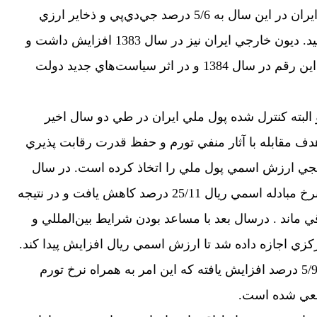
در نتيجه آن مازاد حساب‌هاي جاري ايران در اين سال به 5/6 درصد جي‌دي‌پي و ذخاير ارزي
ايران به 4/47 ميليارد دلار خواهد رسيد. ديون خارجي ايران نيز در سال 1383 افزايش داشت و
به 25/10 درصد جي‌دي‌پي رسيد. اما اين رقم در سال 1384 و در اثر سياست‌هاي جديد دولت
 و البته كنترل شده پول ملي ايران در طي دو سال اخير
ف مقابله با آثار منفي تورم و حفظ قدرت‌ رقابت پذيري
ي ارزش اسمي پول ملي را اتخاذ كرده است. در سال
1383 علي‌رغم افزايش قيمت نفت نرخ مبادله اسمي ريال 25/11 درصد كاهش يافت و در نتيجه
ي ماند . درسال بعد با مساعد بودن شرايط بين‌المللي و
زي اجازه داده شد تا ارزش اسمي ريال افزايش پيدا كند.
نرخ مبادله اسمي ريال در اين سال 5/9 درصد افزايش يافته كه اين امر به همراه نرخ تورم