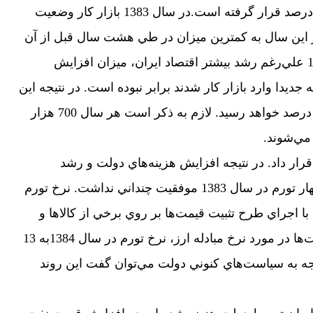
6- نرخ بيكاري در ايران در حدود 10 درصد قرار گرفته است.در سال 1383 بازار كار وضعيت
 در اين سال به كمترين ميزان در طي هشت سال قبل از آن
رسيد (5/10 ردصد)، اما در سال 1384 علي‌رغم رشد بيشتر اقتصاد ايران، ميزان افزايش
ديدا وارد بازار كار شدند برابر نبوده است. در نتيجه اين
امر نرخ بيكاري در سال 1384 به 11 درصد خواهد رسيد. لازم به ذكر است هر سال 700 هزار
 مي‌شوند.
قرار داد. در نتيجه افزايش هزينه‌هاي دولت و رشد
نقدينگي، سياست‌هاي دولت براي مهار تورم در سال 1383 موفقيت چنداني نداشت. نرخ تورم
صد رسيد. اما با اجراي طرح تثبيت قيمت‌ها بر روي برخي از كالاها و
خدمات به همراه اتخاذ برخي سياست‌ها در مورد نرخ مبادله ارز، نرخ تورم در سال 1384به 13
جه به سياست‌هاي كنوني دولت مي‌توان گفت اين روند