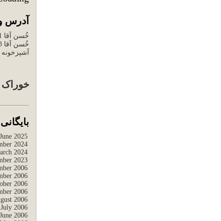
آدرس وب
خُسن آقا 1
خُسن آقا 3
آشپزخونه خ
خوراک آ
بایگانی
June 2025
ber 2024
arch 2024
mber 2023
mber 2006
ber 2006
ober 2006
mber 2006
gust 2006
July 2006
June 2006