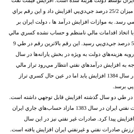
ي ايران توسط دولت هزينه شده است. افزايش قيمت نفت
درآمدهاي دولت در سال 1383 را به ميزان 25/2 درصد جي‌دي‌پي افزايش داد و اين رقم براي
د جي‌دي‌پي مي رسد. به موازات افزايش درآمد ها ، دولت ايران بر
با اتخاذ اقدامات مالي نامنظم و حساب‌ نشده كسري مالي
بخش غير نفتي در سال 1383 به 5/19 درصد جي‌دي‌پي رسيد. اين رقم بالاترين رقم در طي 9
يه هزينه‌هاي دولت به ويژه در بخش يارانه‌ها در سال
ا توجه به افزايش درآمدهاي نفتي انتظار مي‌رود تراز مالي
دولت معادل 25/4 درصد جي‌دي‌پي در سال 1384 افزايش يابد اما در عين حال كسري تراز
ن در طي دو سال گذشته افزايش قابل توجهي داشته است.
با افزايش 35 درصدي ارزش صادرات نفتي ايران در سال 1383 مازاد حساب‌هاي جاري ايران
د جي‌دي‌پي افزايش پيدا كرد. صادرات غير نفتي نيز در اين سال
پيدا كرد. در سال 1384 نيز ارزش صادرات نفتي و غيرنفتي ايران افزايش يافته است.