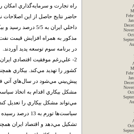
راه تجارت و سرمايه‌گذاري امكان رون
M
Febr
حاضر نتايج حاصل از اين اصلاحات ن
Jan
Dece
داخلي ايران به 5/5 د
Novem
Oct
مذكور به همراه افزايش قيمت نفت 
Septe
Au
در برنامه سوم توسعه پديد آوردند.
2- علي‌رغم موفقيت اقتصادي ايران
M
كشور را تهديد مي‌كند. بيكاري همچنا
Febr
Jan
پيش‌بيني مي‌شود در سال‌هاي آتي ف
Dece
Novem
مشكل بيكاري اقدام به اتخاذ سياس
Oct
Septe
Au
مي‌تواند مشكل بيكاري را تعديل كند ا
تشكيل مي‌دهد و اقتصاد ايران همچنا
Oct
Septe