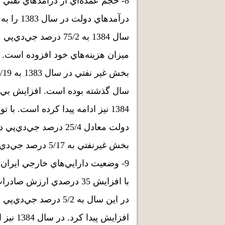
8- حجم عمده‌اي از درآمدهاي نفت
سال 1384 به 75/2 درص
ميزان هزينه‌هاي خود افزوده است. 
سال گذشته بوده است. افزايش بي‌رو
1384 نيز ادامه پيدا كرده است. ب
بخش غيرنفتي به 5/17 درصد جي‌دي‌پي برسد.
9- وضعيت دارايي‌هاي خارجي ايرا
در اين سال به 5/2 درص
افزايش 