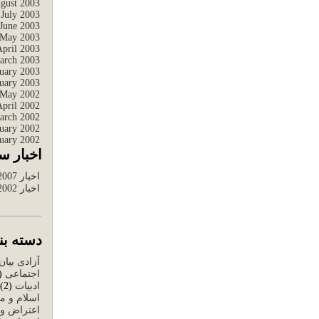
gust 2003
July 2003
June 2003
May 2003
April 2003
arch 2003
uary 2003
uary 2003
May 2002
April 2002
arch 2002
uary 2002
uary 2002
اخبار س
اخبار 2007 تا 2012
اخبار 2002 تا 2006
دسته بندی
آزادی بیان
اجتماعی
124)
ادبیات
(2)
اسلام و م
اعتراض و 