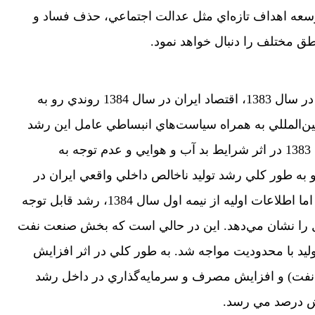
وسعه اهداف تازه‌اي مثل عدالت اجتماعي، حذف فساد و
طق مختلف را دنبال خواهد نمود.
5- پس از ركود موقت اقتصاد ايران در سال 1383، اقتصاد ايران در سال 1384 روندي رو به
ن‌المللي به همراه سياست‌هاي انبساطي عامل اين رشد
بوده است. كشاورزي ايران در سال 1383 در اثر شرايط بد آب و هوايي و عدم توجه به
به طور كلي رشد توليد ناخالص داخلي واقعي ايران در
اين سال به 8/4 درصد كاهش يافت. اما اطلاعات اوليه از نيمه اول سال 1384، رشد قابل توجه
ل را نشان مي‌دهد. اين در حالي است كه بخش صنعت نفت
ليد با محدوديت مواجه شد. به طور كلي در اثر افزايش
له نفت) و افزايش مصرف و سرمايه‌گذاري در داخل رشد