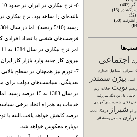
 گر
(407)
سرگشاده
(16)
(32
بالنده‌اي را شاهد بود. نرخ بيكاري
 اینترنت
(58)
فرصت‌هاي شغلي با تعداد افرادي كه ج
سب‌ها
اجتماعی
نيروي كار جديد وارد بازار كار ايران
ریکا
7- تورم نيز همچنان در سطح بالايي 
اسرائیل
اسماعیل افتخاری
بیژن سمندر
امینی
تویت
ریسم
جنایات رژیم
در سال 1383 به 15 در
خاتمی
دل من دیگه سَر رفته
خان قلابی
شعبده بازی آخوندی
شیراز
و مُو
فرهنگ
لحجه
درصد كاهش خواهد يافت.البته با تو
رازی
هاشمی رفسنجانی
دوباره معكوس خواهد شد.