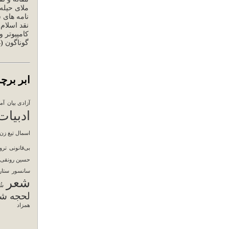
ملای حیله
نامه های 
نقد اسلام
)
کامپیوتر و
گوناگون
(84)
ابر برچ
آزادی بیان
آم
ادبیات
اسمال تیغ زن
بی‌قانونی
ترو
حسین رونقی
سانسور
ستار
شعر
شُ
لحجه شی
همزاد