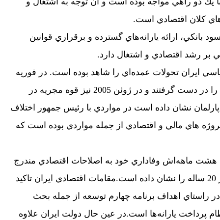
 يك دو راهي مواجه بوده است و آن توجه به اشتغال و
اي كلان اقتصادي است.
د بانكي، ارائه يارانه‌هاي گسترده و برقراري قوانين
في بر رشد اقتصادي و اشتغال دارد.
سي ايران تحولات عمده‌اي را شاهد بوده است. در فوريه
2004 محافظه‌كاران اكثريت پارلمان را در دست گرفتند و در ژوئن 2005 نيز قوه مجريه در
 پارلمان نشان داده است در مواردي با رئيس جمهور اختلاف
 پروژه هاي مالي و اقتصادي از جمله مواردي بوده است كه
د هشت ماهه‌اش وفاداري خود به اصلاحات اقتصادي مندرج
در برنامه چهارم توسعه و چشم‌انداز 20 ساله را نشان داده است.مقامات اقتصادي ايران تاكيد
 در راستاي اهداف برنامه چهارم توسعه از جمله بحث
 پرداخت يارانه‌ها است.در عين حال دولت ايران علاوه