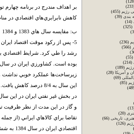
بر اهداف مندرج در برنامه چهارم ت
(
ی رژیم
(455)
 بندی
(39)
كاهش نابرابري‌هاي اقتصادي در منا
(14)
(325)
ب: مقايسه سال هاي 1383 و 1384
یم
(236)
(566)
رشد را طي كرد. شرايط اقتصادي بي
(55
(214)
رژیم
(189)
ن و آمریکا
(28)
زيرساخت‌ها عملكرد خوبي نداشت و 
المللی
(69)
ژیم
(85)
در بخش غير نفتي ايران در اين سا
و گاز در اين مدت از نظر ظرفيت تو
نری
(20)
تقاضا براي كالاهاي ايراني (از جم
نری، تاریخی
(66)
رژیم
(126)
اقتصادي ايران در سال 1384 به شش درصد مي رسد.
د
(19)